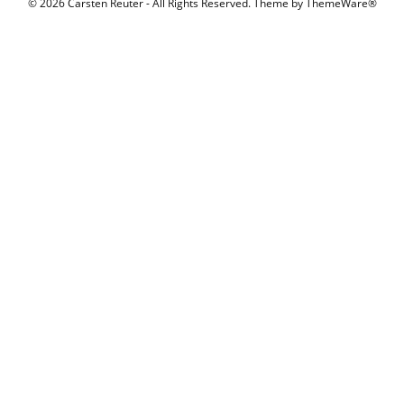
© 2026 Carsten Reuter - All Rights Reserved. Theme by
ThemeWare®