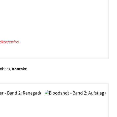
dkostenfrei.
rmbeck,
Kontakt
.