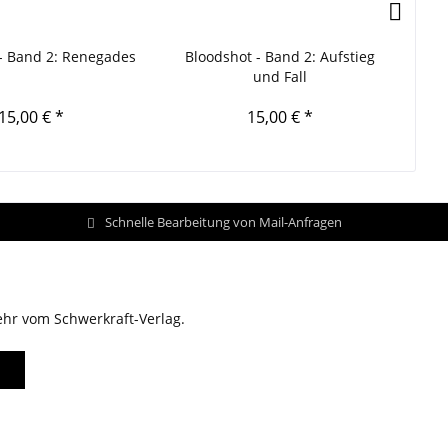
- Band 2: Renegades
Bloodshot - Band 2: Aufstieg
Q
und Fall
15,00 € *
15,00 € *
Schnelle Bearbeitung von Mail-Anfragen
ehr vom Schwerkraft-Verlag.