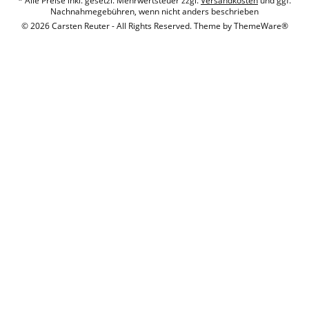
* Alle Preise inkl. gesetzl. Mehrwertsteuer zzgl.
Versandkosten
und ggf.
Nachnahmegebühren, wenn nicht anders beschrieben
© 2026 Carsten Reuter - All Rights Reserved. Theme by
ThemeWare®