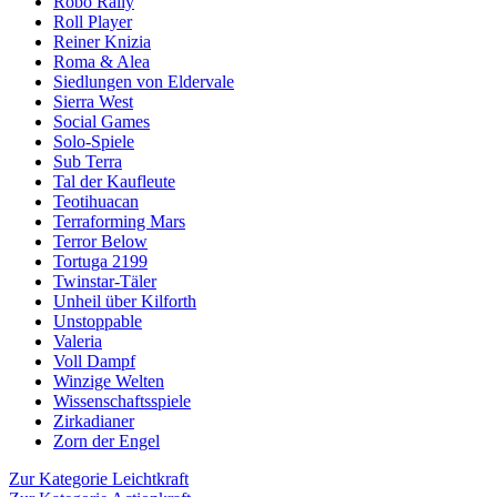
Robo Rally
Roll Player
Reiner Knizia
Roma & Alea
Siedlungen von Eldervale
Sierra West
Social Games
Solo-Spiele
Sub Terra
Tal der Kaufleute
Teotihuacan
Terraforming Mars
Terror Below
Tortuga 2199
Twinstar-Täler
Unheil über Kilforth
Unstoppable
Valeria
Voll Dampf
Winzige Welten
Wissenschaftsspiele
Zirkadianer
Zorn der Engel
Zur Kategorie Leichtkraft