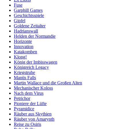
Fuse
Garphill Games
Geschichtsspiele
Gipfel
Goldene Zeitalter
Hadrianswall
Helden der Normandie
Horizonte
Innovation
Katakomben
Klong!
König der Imbisswagen
Königreich Legacy
Kriegstruhe
Mantis Falls
Martin Wallace und die Großen Alten
Mechanischer Koloss
Nach dem Virus
Petrichor
Pioniere der Lüfte
Pyramidice
Räuber aus Skythien
Räuber von Amarynth
Reise zu Osiris