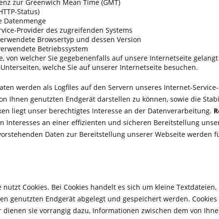
renz zur Greenwich Mean Time (GMT)
(HTTP-Status)
ne Datenmenge
rvice-Provider des zugreifenden Systems
verwendete Browsertyp und dessen Version
verwendete Betriebssystem
te, von welcher Sie gegebenenfalls auf unsere Internetseite gelangt
 Unterseiten, welche Sie auf unserer Internetseite besuchen.
ten werden als Logfiles auf den Servern unseres Internet-Service-P
n Ihnen genutzten Endgerät darstellen zu können, sowie die Stabil
n liegt unser berechtigtes Interesse an der Datenverarbeitung.
R
 Interesses an einer effizienten und sicheren Bereitstellung unseres
vorstehenden Daten zur Bereitstellung unserer Webseite werden fü
e nutzt Cookies. Bei Cookies handelt es sich um kleine Textdateie
nen genutzten Endgerät abgelegt und gespeichert werden. Cookie
r dienen sie vorrangig dazu, Informationen zwischen dem von Ihn