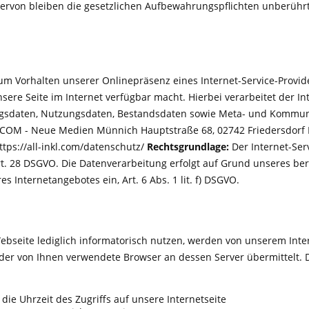
Hiervon bleiben die gesetzlichen Aufbewahrungspflichten unberührt
m Vorhalten unserer Onlinepräsenz eines Internet-Service-Provide
nsere Seite im Internet verfügbar macht. Hierbei verarbeitet der I
ragsdaten, Nutzungsdaten, Bestandsdaten sowie Meta- und Kommuni
L.COM - Neue Medien Münnich Hauptstraße 68, 02742 Friedersdo
ttps://all-inkl.com/datenschutz/
Rechtsgrundlage:
Der Internet-Ser
t. 28 DSGVO. Die Datenverarbeitung erfolgt auf Grund unseres bere
es Internetangebotes ein, Art. 6 Abs. 1 lit. f) DSGVO.
ebseite lediglich informatorisch nutzen, werden von unserem Int
der von Ihnen verwendete Browser an dessen Server übermittelt. 
ie Uhrzeit des Zugriffs auf unsere Internetseite