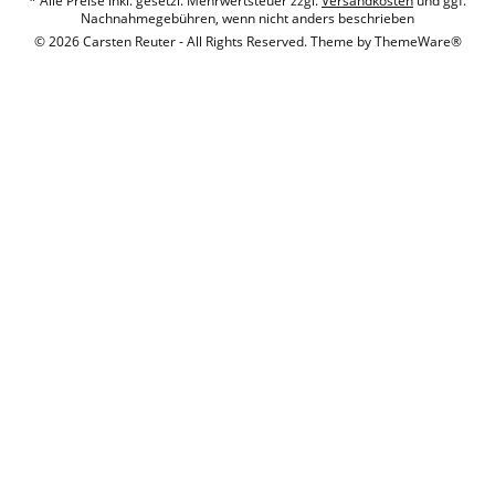
* Alle Preise inkl. gesetzl. Mehrwertsteuer zzgl.
Versandkosten
und ggf.
Nachnahmegebühren, wenn nicht anders beschrieben
© 2026 Carsten Reuter - All Rights Reserved. Theme by
ThemeWare®