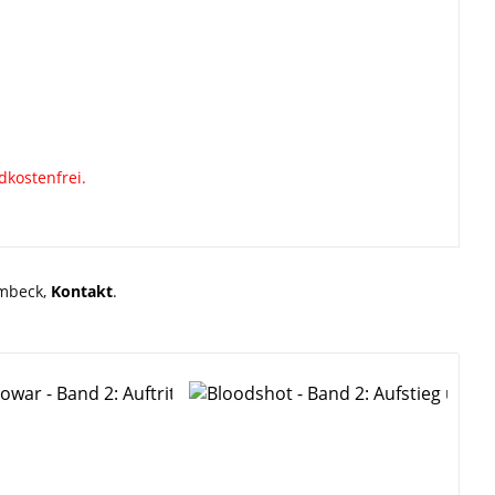
dkostenfrei.
rmbeck,
Kontakt
.