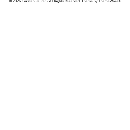
© 2026 Carsten Reuter - All Rights Reserved. Theme by
ThemeWare®