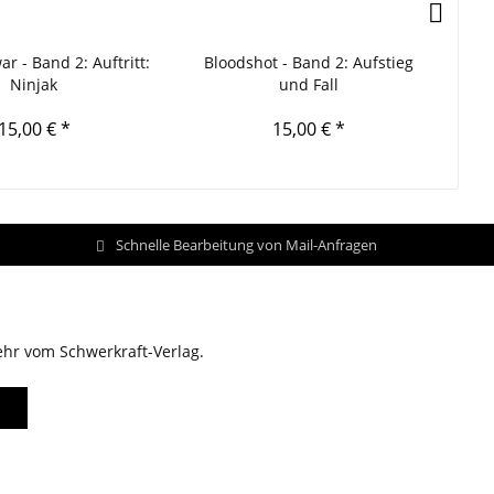
r - Band 2: Auftritt:
Bloodshot - Band 2: Aufstieg
Har
Ninjak
und Fall
15,00 € *
15,00 € *
Schnelle Bearbeitung von Mail-Anfragen
ehr vom Schwerkraft-Verlag.