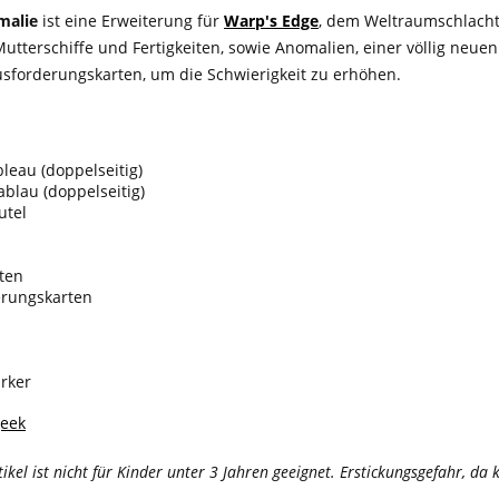
malie
ist eine Erweiterung für
Warp's Edge
, dem Weltraumschlachte
tterschiffe und Fertigkeiten, sowie Anomalien, einer völlig neuen
usforderungskarten, um die Schwierigkeit zu erhöhen.
leau (doppelseitig)
ablau (doppelseitig)
utel
rten
erungskarten
rker
eek
tikel ist nicht für Kinder unter 3 Jahren geeignet. Erstickungsgefahr, d