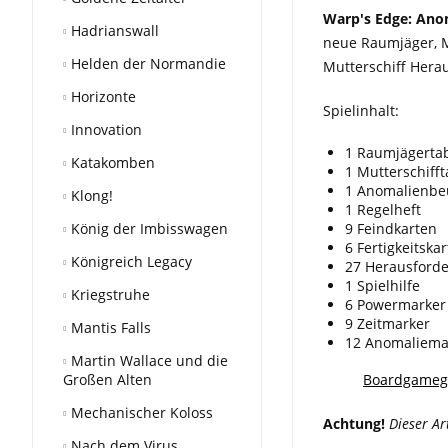
Warp's Edge: Ano
Hadrianswall
neue Raumjäger, Mu
Helden der Normandie
Mutterschiff Hera
Horizonte
Spielinhalt:
Innovation
1 Raumjägertab
Katakomben
1 Mutterschifft
1 Anomalienbe
Klong!
1 Regelheft
König der Imbisswagen
9 Feindkarten
6 Fertigkeitska
Königreich Legacy
27 Herausford
1 Spielhilfe
Kriegstruhe
6 Powermarker
9 Zeitmarker
Mantis Falls
12 Anomaliema
Martin Wallace und die
Großen Alten
Boardgameg
Mechanischer Koloss
Achtung!
Dieser Ar
Nach dem Virus