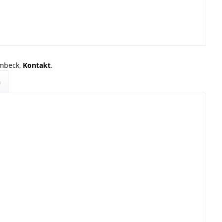
rmbeck,
Kontakt
.
n