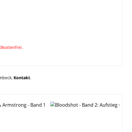
dkostenfrei.
rmbeck,
Kontakt
.