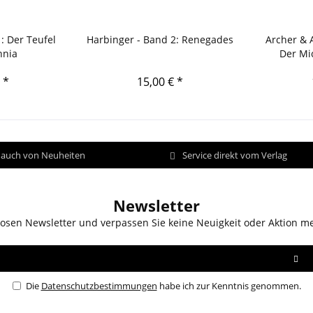
: Der Teufel
Harbinger - Band 2: Renegades
Archer & 
nnia
Der Mi
 *
15,00 € *
d auch von Neuheiten
Service direkt vom Verlag
Newsletter
osen Newsletter und verpassen Sie keine Neuigkeit oder Aktion m
Die
Datenschutzbestimmungen
habe ich zur Kenntnis genommen.