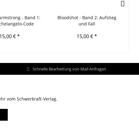
Armstrong - Band 1:
Bloodshot - Band 2: Aufstieg
X-O
chelangelo-Code
und Fall
15,00 € *
15,00 € *
Schnelle Bearbeitung von Mail-Anfragen
ehr vom Schwerkraft-Verlag.