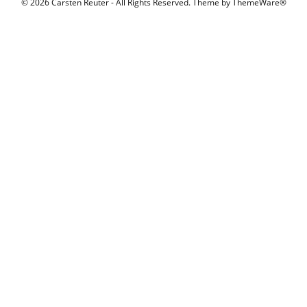
© 2026 Carsten Reuter - All Rights Reserved. Theme by
ThemeWare®