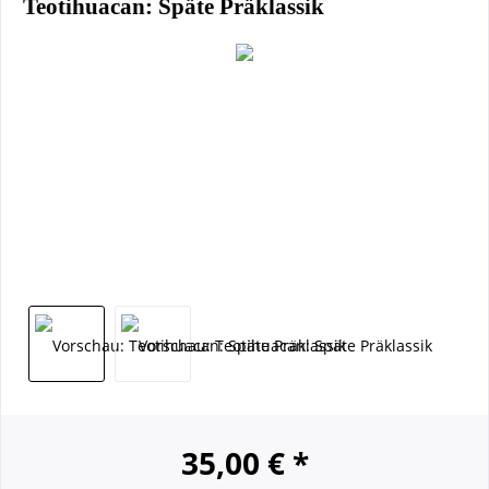
Teotihuacan: Späte Präklassik
35,00 € *