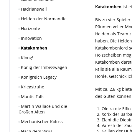
Katakomben
ist e
Hadrianswall
Helden der Normandie
Bis zu vier Spiele
Räumen voller Mons
Horizonte
Helden als Team zu
Innovation
haben. Die Helde
Katakomben
Katakombenlord se
Holzscheiben mögl
Klong!
Katakomben darste
König der Imbisswagen
Falls sie alle Räu
Höhle. Geschickli
Königreich Legacy
Kriegstruhe
Mit ca. 2,6 kg biet
des Guten können 
Mantis Falls
Martin Wallace und die
Oleira die Elfin
Großen Alten
Xorix der Barb
Elani die Diebi
Mechanischer Koloss
Varesh der Zau
Grillan der H
Nach dem Virus