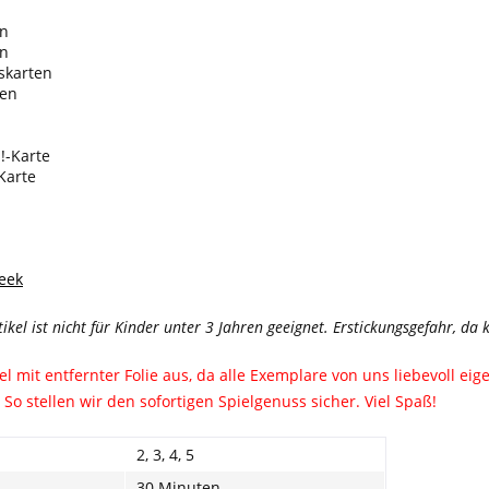
en
en
skarten
ten
!-Karte
-Karte
eek
tikel ist nicht für Kinder unter 3 Jahren geeignet. Erstickungsgefahr, d
iel mit entfernter Folie aus, da alle Exemplare von uns liebevoll e
So stellen wir den sofortigen Spielgenuss sicher. Viel Spaß!
2, 3, 4, 5
30 Minuten