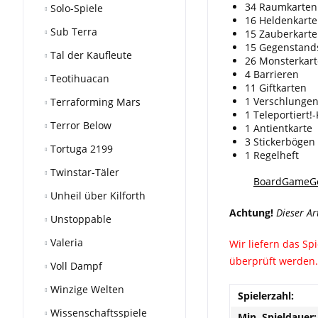
34 Raumkarten
Solo-Spiele
16 Heldenkart
Sub Terra
15 Zauberkart
15 Gegenstand
Tal der Kaufleute
26 Monsterkar
4 Barrieren
Teotihuacan
11 Giftkarten
1 Verschlungen
Terraforming Mars
1 Teleportiert!
Terror Below
1 Antientkarte
3 Stickerbögen
Tortuga 2199
1 Regelheft
Twinstar-Täler
BoardGameG
Unheil über Kilforth
Achtung!
Dieser Ar
Unstoppable
Valeria
Wir liefern das Sp
überprüft werden. 
Voll Dampf
Winzige Welten
Spielerzahl:
Wissenschaftsspiele
Min. Spieldauer: