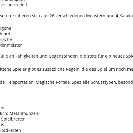
orscherskelett
sen rekrutieren sich aus 26 verschiedenen Monstern und 4 Katak
orgone
hlord
Drache
exenmeister
Fülle an Fähigkeiten und Gegenständen, die stets für ein neues Spi
ittene Spieler gibt es zusätzliche Regeln, die das Spiel um noch m
, Teleportation, Magische Portale, Spezielle Schusstypen, beson
ben
tlich: Metallmünzen)
 Spielbretter
aus
lordkarten