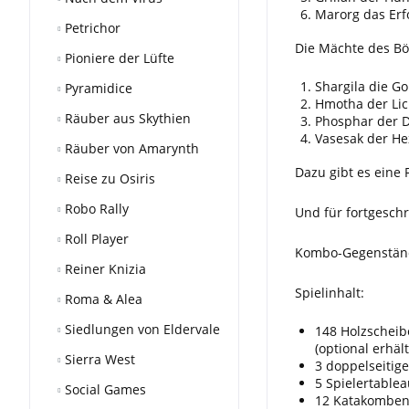
Marorg das Erf
Petrichor
Die Mächte des Bö
Pioniere der Lüfte
Shargila die G
Pyramidice
Hmotha der Lic
Räuber aus Skythien
Phosphar der 
Vasesak der H
Räuber von Amarynth
Dazu gibt es eine 
Reise zu Osiris
Robo Rally
Und für fortgeschr
Roll Player
Kombo-Gegenstände
Reiner Knizia
Spielinhalt:
Roma & Alea
Siedlungen von Eldervale
148 Holzschei
(optional erhäl
Sierra West
3 doppelseitige
5 Spielertable
Social Games
12 Katakomben