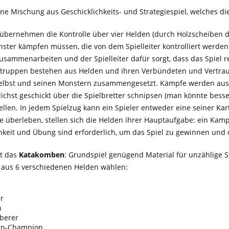
ine Mischung aus Geschicklichkeits- und Strategiespiel, welches di
r übernehmen die Kontrolle über vier Helden (durch Holzscheiben da
ter kämpfen müssen, die von dem Spielleiter kontrolliert werden.
sammenarbeiten und der Spielleiter dafür sorgt, dass das Spiel r
ntruppen bestehen aus Helden und ihren Verbündeten und Vertra
lbst und seinen Monstern zusammengesetzt. Kämpfe werden ausge
ichst geschickt über die Spielbretter schnipsen (man könnte bess
llen. In jedem Spielzug kann ein Spieler entweder eine seiner Kar
me überleben, stellen sich die Helden ihrer Hauptaufgabe: ein Ka
chkeit und Übung sind erforderlich, um das Spiel zu gewinnen und 
et das
Katakomben
: Grundspiel genügend Material für unzählige
aus 6 verschiedenen Helden wählen:
ar
n
berer
uhn-Champion