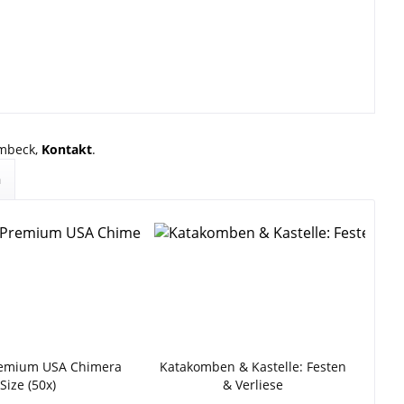
rmbeck,
Kontakt
.
n
emium USA Chimera
Katakomben & Kastelle: Festen
Size (50x)
& Verliese