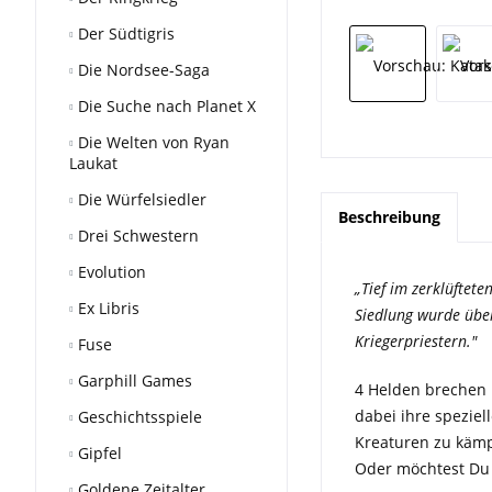
Der Südtigris
Die Nordsee-Saga
Die Suche nach Planet X
Die Welten von Ryan
Laukat
Die Würfelsiedler
Beschreibung
Drei Schwestern
Evolution
„Tief im zerklüftete
Ex Libris
Siedlung wurde über
Kriegerpriestern."
Fuse
Garphill Games
4 Helden brechen 
dabei ihre spezie
Geschichtsspiele
Kreaturen zu kämp
Gipfel
Oder möchtest Du 
Goldene Zeitalter