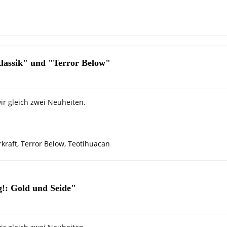
klassik" und "Terror Below"
r gleich zwei Neuheiten.
kraft
,
Terror Below
,
Teotihuacan
!: Gold und Seide"