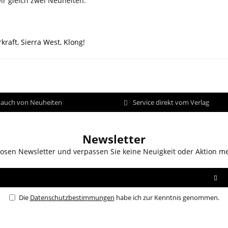
r gleich zwei Neuheiten.
kraft
,
Sierra West
,
Klong!
d auch von Neuheiten
Service direkt vom Verlag
Newsletter
osen Newsletter und verpassen Sie keine Neuigkeit oder Aktion m
Die
Datenschutzbestimmungen
habe ich zur Kenntnis genommen.