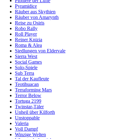
Pioniere der Lüfte
Pyramidice
Räuber aus Skythien
Räuber von Amarynth
Reise zu Osiris
Robo Rally
Roll Player
Reiner Knizia
Roma & Alea
Siedlungen von Eldervale
Sierra West
Social Games
Solo-Spiele
Sub Terra
Tal der Kaufleute
Teotihuacan
Terraforming Mars
Terror Below
Tortuga 2199
Twinstar-Täler
Unheil über Kilforth
Unstoppable
Valeria
Voll Dampf
Winzige Welten