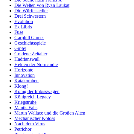
Die Welten von Ryan Laukat
Die Würfelsiedler
Drei Schwestern
Evolution
Ex Libris
Fuse
Garphill Games
Geschichtsspiele
Gipfel
Goldene Zeitalter
Hadrianswall
Helden der Normandie
Horizonte
Innovation
Katakomben
Klong!
König der Imbisswagen
Königreich Legacy
Kriegstruhe
Mantis Falls
Martin Wallace und die Großen Alten
Mechanischer Koloss
Nach dem Virus
Petrichor