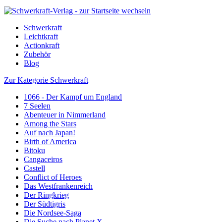
Schwerkraft
Leichtkraft
Actionkraft
Zubehör
Blog
Zur Kategorie Schwerkraft
1066 - Der Kampf um England
7 Seelen
Abenteuer in Nimmerland
Among the Stars
Auf nach Japan!
Birth of America
Bitoku
Cangaceiros
Castell
Conflict of Heroes
Das Westfrankenreich
Der Ringkrieg
Der Südtigris
Die Nordsee-Saga
Die Suche nach Planet X