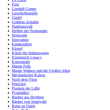
Fuse
Garphill Games
Geschichtsspiele
Gipfel
Goldene Zeitalter
Hadrianswall
Helden der Normandie
Horizonte
Innovation
Katakomben
Klong!
König der Imbisswagen
Königreich Legacy
Kriegstruhe
Mantis Falls
Martin Wallace und die Großen Alten
Mechanischer Koloss
Nach dem Virus
Petrichor
Pioniere der Lüfte
Pyramidice
Räuber aus Skythien
Räuber von Amarynth
Reise zu Osiris