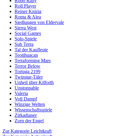
Robo Rally
Roll Player
Reiner Knizia
Roma & Alea
Siedlungen von Eldervale
Sierra West
Social Games
Solo-Spiele
Sub Terra
Tal der Kaufleute
Teotihuacan
Terraforming Mars
Terror Below
Tortuga 2199
Twinstar-Täler
Unheil über Kilforth
Unstoppable
Valeria
Voll Dampf
Winzige Welten
Wissenschaftsspiele
Zirkadianer
Zorn der Engel
Zur Kategorie Leichtkraft