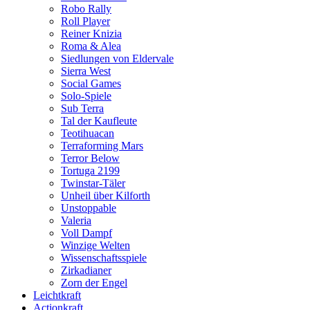
Robo Rally
Roll Player
Reiner Knizia
Roma & Alea
Siedlungen von Eldervale
Sierra West
Social Games
Solo-Spiele
Sub Terra
Tal der Kaufleute
Teotihuacan
Terraforming Mars
Terror Below
Tortuga 2199
Twinstar-Täler
Unheil über Kilforth
Unstoppable
Valeria
Voll Dampf
Winzige Welten
Wissenschaftsspiele
Zirkadianer
Zorn der Engel
Leichtkraft
Actionkraft