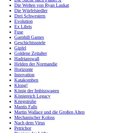
Die Welten von Ryan Laukat
Die Würfelsiedler
Drei Schwestern
Evolution
Ex Libris
Fuse
Garphill Games
Geschichtsspiele
Gipfel
Goldene Zeitalter
Hadrianswall
Helden der Normandie
Horizonte
Innovation
Katakomben
Klong!
König der Imbisswagen
Königreich Legacy
Kriegstruhe
Mantis Falls
Martin Wallace und die Großen Alten
Mechanischer Koloss
Nach dem Virus
Petrichor