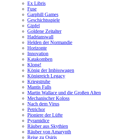
Ex Libris
Fuse
Garphill Games
Geschichtsspiele
Gipfel
Goldene Zeitalter
Hadrianswall
Helden der Normandie
Horizonte
Innovation
Katakomben
Klong!
König der Imbisswagen
Königreich Legacy
Kriegstruhe
Mantis Falls
Martin Wallace und die Großen Alten
Mechanischer Koloss
Nach dem Virus
Petrichor
Pioniere der Lüfte
Pyramidice
Räuber aus Skythien
Räuber von Amarynth
Reise zu Osiris