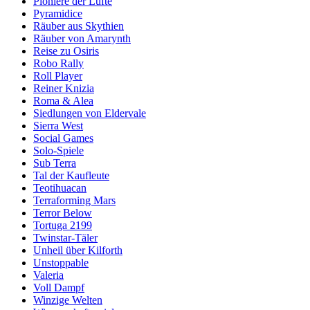
Pioniere der Lüfte
Pyramidice
Räuber aus Skythien
Räuber von Amarynth
Reise zu Osiris
Robo Rally
Roll Player
Reiner Knizia
Roma & Alea
Siedlungen von Eldervale
Sierra West
Social Games
Solo-Spiele
Sub Terra
Tal der Kaufleute
Teotihuacan
Terraforming Mars
Terror Below
Tortuga 2199
Twinstar-Täler
Unheil über Kilforth
Unstoppable
Valeria
Voll Dampf
Winzige Welten