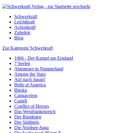
Schwerkraft
Leichtkraft
Actionkraft
Zubehör
Blog
Zur Kategorie Schwerkraft
1066 - Der Kampf um England
7 Seelen
Abenteuer in Nimmerland
Among the Stars
Auf nach Japan!
Birth of America
Bitoku
Cangaceiros
Castell
Conflict of Heroes
Das Westfrankenreich
Der Ringkrieg
Der Südtigris
Die Nordsee-Saga
Die Suche nach Planet X