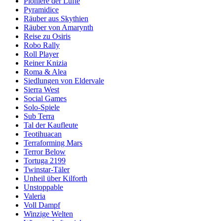
Pioniere der Lüfte
Pyramidice
Räuber aus Skythien
Räuber von Amarynth
Reise zu Osiris
Robo Rally
Roll Player
Reiner Knizia
Roma & Alea
Siedlungen von Eldervale
Sierra West
Social Games
Solo-Spiele
Sub Terra
Tal der Kaufleute
Teotihuacan
Terraforming Mars
Terror Below
Tortuga 2199
Twinstar-Täler
Unheil über Kilforth
Unstoppable
Valeria
Voll Dampf
Winzige Welten