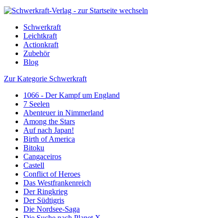
Schwerkraft
Leichtkraft
Actionkraft
Zubehör
Blog
Zur Kategorie Schwerkraft
1066 - Der Kampf um England
7 Seelen
Abenteuer in Nimmerland
Among the Stars
Auf nach Japan!
Birth of America
Bitoku
Cangaceiros
Castell
Conflict of Heroes
Das Westfrankenreich
Der Ringkrieg
Der Südtigris
Die Nordsee-Saga
Die Suche nach Planet X