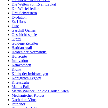
Die Welten von Ryan Laukat
Die Würfelsiedler
Drei Schwestern
Evolution
Ex Libris
Fuse
Garphill Games
Geschichtsspiele
Gipfel
Goldene Zeitalter
Hadrianswall
Helden der Normandie
Horizonte
Innovation
Katakomben
Klong!
König der Imbisswagen
Königreich Legacy
Kriegstruhe
Mantis Falls
Martin Wallace und die Großen Alten
Mechanischer Koloss
Nach dem Virus
Petrichor