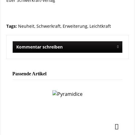
Euer Schwerkraft-Verlag
Tags:
Neuheit
,
Schwerkraft
,
Erweiterung
,
Leichtkraft
Kommentar schreiben
Passende Artikel
TI