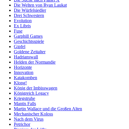
Die Welten von Ryan Laukat
Die Würfelsiedler
Drei Schwestern
Evolution
Ex Libris
Fuse
Garphill Games
Geschichtsspiele
Gipfel
Goldene Zeitalter
Hadrianswall
Helden der Normandie
Horizonte
Innovation
Katakomben
Klong!
König der Imbisswagen
Königreich Legacy
Kriegstruhe
Mantis Falls
Martin Wallace und die Großen Alten
Mechanischer Koloss
Nach dem Virus
Petrichor