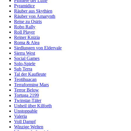
Pioniere der Lüfte
Pyramidice
Räuber aus Skythien
Räuber von Amarynth
Reise zu Osiris
Robo Rally
Roll Player
Reiner Knizia
Roma & Alea
Siedlungen von Eldervale
Sierra West
Social Games
Solo-Spiele
Sub Terra
Tal der Kaufleute
Teotihuacan
Terraforming Mars
Terror Below
Tortuga 2199
Twinstar-Täler
Unheil über Kilforth
Unstoppable
Valeria
Voll Dampf
Winzige Welten