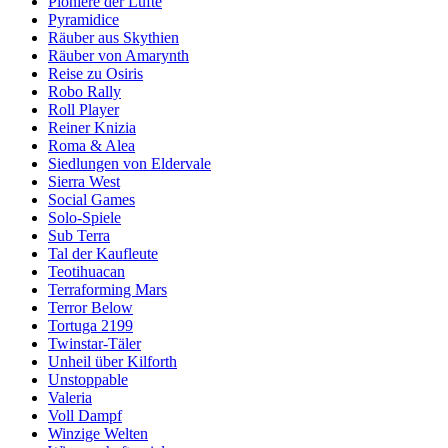
Pioniere der Lüfte
Pyramidice
Räuber aus Skythien
Räuber von Amarynth
Reise zu Osiris
Robo Rally
Roll Player
Reiner Knizia
Roma & Alea
Siedlungen von Eldervale
Sierra West
Social Games
Solo-Spiele
Sub Terra
Tal der Kaufleute
Teotihuacan
Terraforming Mars
Terror Below
Tortuga 2199
Twinstar-Täler
Unheil über Kilforth
Unstoppable
Valeria
Voll Dampf
Winzige Welten