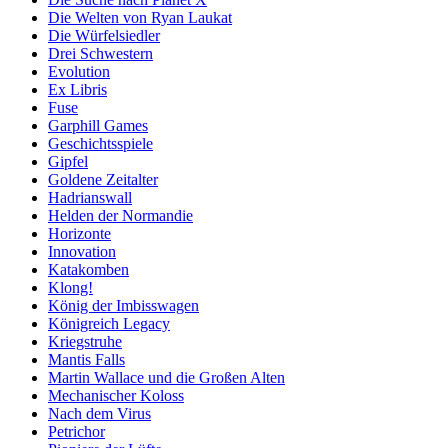
Die Welten von Ryan Laukat
Die Würfelsiedler
Drei Schwestern
Evolution
Ex Libris
Fuse
Garphill Games
Geschichtsspiele
Gipfel
Goldene Zeitalter
Hadrianswall
Helden der Normandie
Horizonte
Innovation
Katakomben
Klong!
König der Imbisswagen
Königreich Legacy
Kriegstruhe
Mantis Falls
Martin Wallace und die Großen Alten
Mechanischer Koloss
Nach dem Virus
Petrichor