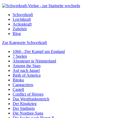
Schwerkraft
Leichtkraft
Actionkraft
Zubehör
Blog
Zur Kategorie Schwerkraft
1066 - Der Kampf um England
7 Seelen
Abenteuer in Nimmerland
Among the Stars
Auf nach Japan!
Birth of America
Bitoku
Cangaceiros
Castell
Conflict of Heroes
Das Westfrankenreich
Der Ringkrieg
Der Südtigris
Die Nordsee-Saga
Die Suche nach Planet X