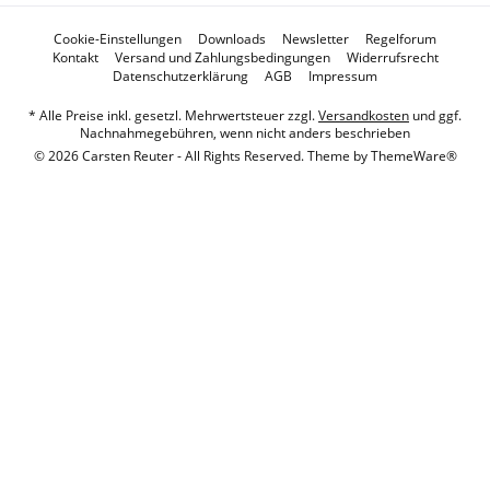
Cookie-Einstellungen
Downloads
Newsletter
Regelforum
Kontakt
Versand und Zahlungsbedingungen
Widerrufsrecht
Datenschutzerklärung
AGB
Impressum
* Alle Preise inkl. gesetzl. Mehrwertsteuer zzgl.
Versandkosten
und ggf.
Nachnahmegebühren, wenn nicht anders beschrieben
© 2026 Carsten Reuter - All Rights Reserved. Theme by
ThemeWare®