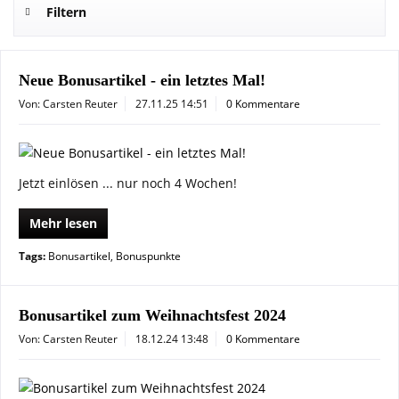
Filtern
Neue Bonusartikel - ein letztes Mal!
Von: Carsten Reuter
27.11.25 14:51
0 Kommentare
Jetzt einlösen ... nur noch 4 Wochen!
Mehr lesen
Tags:
Bonusartikel
,
Bonuspunkte
Bonusartikel zum Weihnachtsfest 2024
Von: Carsten Reuter
18.12.24 13:48
0 Kommentare