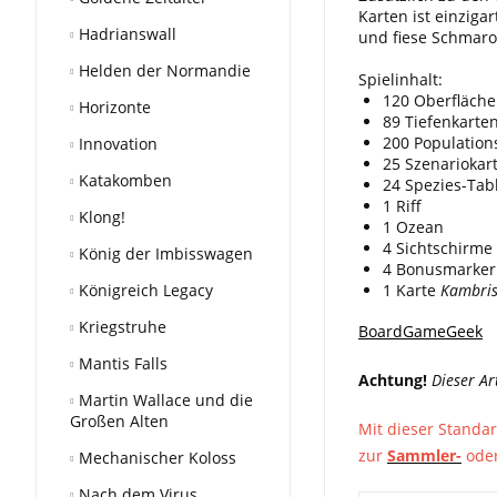
Karten ist einzigar
Hadrianswall
und fiese Schmaro
Helden der Normandie
Spielinhalt:
120 Oberfläche
Horizonte
89 Tiefenkarte
200 Populatio
Innovation
25 Szenariokar
Katakomben
24 Spezies-Tab
1 Riff
Klong!
1 Ozean
4 Sichtschirme
König der Imbisswagen
4 Bonusmarker
Königreich Legacy
1 Karte
Kambris
Kriegstruhe
BoardGameGeek
Mantis Falls
Achtung!
Dieser Ar
Martin Wallace und die
Großen Alten
Mit dieser Standar
zur
Sammler-
ode
Mechanischer Koloss
Nach dem Virus