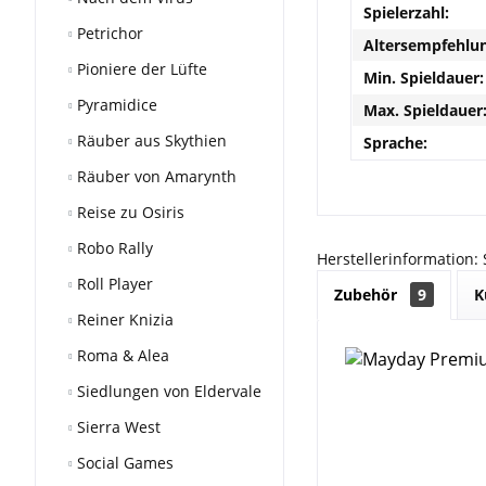
Spielerzahl:
Petrichor
Altersempfehlun
Pioniere der Lüfte
Min. Spieldauer:
Pyramidice
Max. Spieldauer
Räuber aus Skythien
Sprache:
Räuber von Amarynth
Reise zu Osiris
Robo Rally
Herstellerinformation:
Roll Player
Zubehör
9
K
Reiner Knizia
Roma & Alea
Siedlungen von Eldervale
Sierra West
Social Games