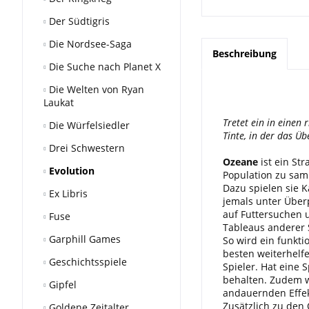
Der Südtigris
Die Nordsee-Saga
Beschreibung
Die Suche nach Planet X
Die Welten von Ryan
Laukat
Tretet ein in einen
Die Würfelsiedler
Tinte, in der das Ü
Drei Schwestern
Ozeane
ist ein St
Evolution
Population zu sam
Dazu spielen sie K
Ex Libris
jemals unter Überp
auf Futtersuchen 
Fuse
Tableaus anderer 
Garphill Games
So wird ein funkt
besten weiterhelfe
Geschichtsspiele
Spieler. Hat eine 
behalten. Zudem we
Gipfel
andauernden Effe
Zusätzlich zu den 
Goldene Zeitalter