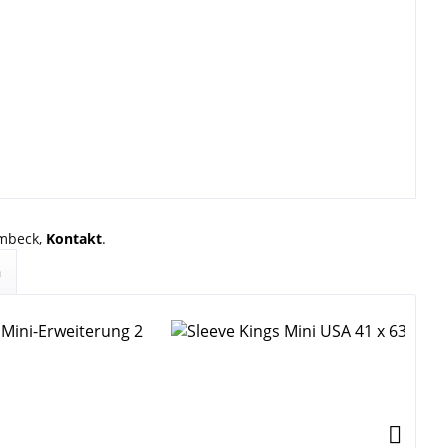
rmbeck,
Kontakt
.
n