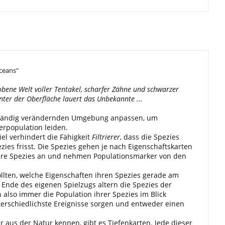
ceans"
obene Welt voller Tentakel, scharfer Zähne und schwarzer
nter der Oberfläche lauert das Unbekannte ...
 beständig verändernden Umgebung anpassen, um
erpopulation leiden.
el verhindert die Fähigkeit
Filtrierer
, dass die Spezies
zies frisst. Die Spezies gehen je nach Eigenschaftskarten
dere Spezies an und nehmen Populationsmarker von den
llten, welche Eigenschaften ihren Spezies gerade am
 Ende des eigenen Spielzugs altern die Spezies der
en also immer die Population ihrer Spezies im Blick
nterschiedlichste Ereignisse sorgen und entweder einen
r aus der Natur kennen, gibt es Tiefenkarten. Jede dieser