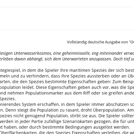
Vollständig deutsche Ausgabe von "O
 riesigen Unterwasserkosmos, eine geheimnisvolle, eng miteinander verw
berleben davon abhängt, sich dem Unerwarteten anzupassen. Doch tief u
rategiespiel, in dem die Spieler ihre maritimen Spezies der sich
meln und zu verhindern, dass ihre Spezies aussterben oder an Üb
arten, die den Spezies bestimmte Eigenschaften geben: Zum Beispi
opulation leidet. Diese Eigenschaften geben auch vor, was die Spe
und nehmen Populationsmarker aus dem Riff oder sie greifen an
Spezies.
ionierendes System erschaffen, in dem Spieler immer abschätzen so
n. Denn steigt die Population zu rasant, droht Überpopulation. Am
Spezies nicht genügend Population, stirbt sie aus. Die Spieler sollt
rden in jeder Partie zufällige Szenariokarten gezogen, die für u
kt haben, oder durch bestimmte Bedingungen ausgelöst werden.
Oberflächenkarten, die den Spezies Eigenschaften verleihen, die wi