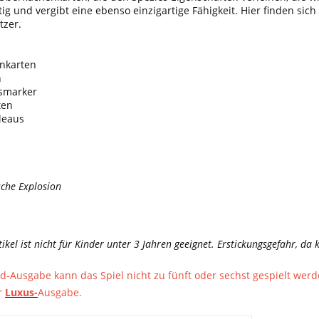
tig und vergibt eine ebenso einzigartige Fähigkeit. Hier finden sich
tzer.
nkarten
n
nsmarker
ten
leaus
che Explosion
tikel ist nicht für Kinder unter 3 Jahren geeignet. Erstickungsgefahr, d
d-Ausgabe kann das Spiel nicht zu fünft oder sechst gespielt werde
r
Luxus-
Ausgabe.