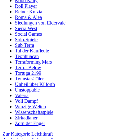
Robo Rally
Roll Player
Reiner Knizia
Roma & Alea
Siedlungen von Eldervale
Sierra West
Social Games
Solo-Spiele
Sub Terra
Tal der Kaufleute
Teotihuacan
Terraforming Mars
Terror Below
Tortuga 2199
Twinstar-Täler
Unheil über Kilforth
Unstoppable
Valeria
Voll Dampf
Winzige Welten
Wissenschaftsspiele
Zirkadianer
Zorn der Engel
Zur Kategorie Leichtkraft