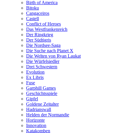
Birth of America
Bitoku
Cangaceiros
Castell
Conflict of Heroes
Das Westfrankenreich
Der Ringkrieg
Der Südtigris
Die Nordsee-Saga
Die Suche nach Planet X
Die Welten von Ryan Laukat
Die Würfelsiedler
Drei Schwestern
Evolution
Ex Libris
Fuse
Garphill Games
Geschichtsspiele
Gipfel
Goldene Zeitalter
Hadrianswall
Helden der Normandie
Horizonte
Innovation
Katakomben