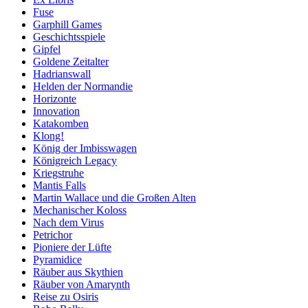
Fuse
Garphill Games
Geschichtsspiele
Gipfel
Goldene Zeitalter
Hadrianswall
Helden der Normandie
Horizonte
Innovation
Katakomben
Klong!
König der Imbisswagen
Königreich Legacy
Kriegstruhe
Mantis Falls
Martin Wallace und die Großen Alten
Mechanischer Koloss
Nach dem Virus
Petrichor
Pioniere der Lüfte
Pyramidice
Räuber aus Skythien
Räuber von Amarynth
Reise zu Osiris