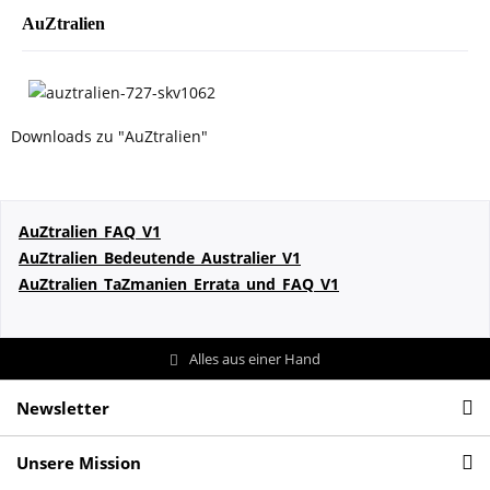
AuZtralien
Downloads zu "AuZtralien"
AuZtralien_FAQ_V1
AuZtralien_Bedeutende_Australier_V1
AuZtralien_TaZmanien_Errata_und_FAQ_V1
Alles aus einer Hand
Newsletter
Unsere Mission