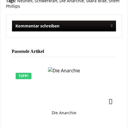
Tags:
Neuheit
,
Schwerkraft
,
Die Anarchie
,
Skara Brae
,
Shem
Phillips
Kommentar schreiben
Passende Artikel
TIPP!
Die Anarchie