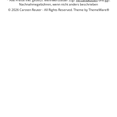
* Alle Preise inkl. gesetzl. Mehrwertsteuer zzgl.
Versandkosten
und ggf.
Nachnahmegebühren, wenn nicht anders beschrieben
© 2026 Carsten Reuter - All Rights Reserved. Theme by
ThemeWare®