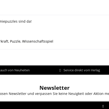
miepuzzles sind da!
kraft
,
Puzzle
,
Wissenschaftsspiel
d auch von Neuheiten
Service direkt vom Verlag
Newsletter
osen Newsletter und verpassen Sie keine Neuigkeit oder Aktion m