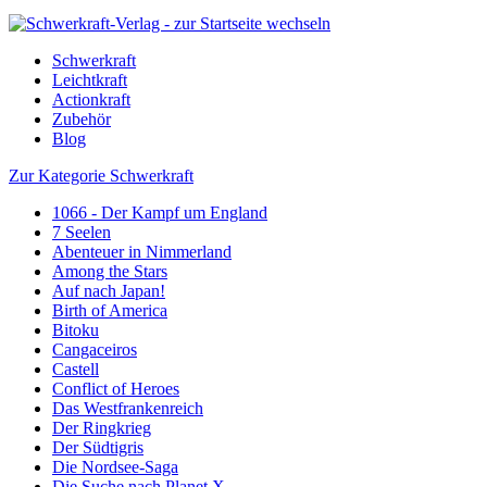
Schwerkraft
Leichtkraft
Actionkraft
Zubehör
Blog
Zur Kategorie Schwerkraft
1066 - Der Kampf um England
7 Seelen
Abenteuer in Nimmerland
Among the Stars
Auf nach Japan!
Birth of America
Bitoku
Cangaceiros
Castell
Conflict of Heroes
Das Westfrankenreich
Der Ringkrieg
Der Südtigris
Die Nordsee-Saga
Die Suche nach Planet X