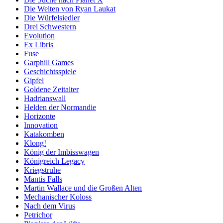
Die Welten von Ryan Laukat
Die Würfelsiedler
Drei Schwestern
Evolution
Ex Libris
Fuse
Garphill Games
Geschichtsspiele
Gipfel
Goldene Zeitalter
Hadrianswall
Helden der Normandie
Horizonte
Innovation
Katakomben
Klong!
König der Imbisswagen
Königreich Legacy
Kriegstruhe
Mantis Falls
Martin Wallace und die Großen Alten
Mechanischer Koloss
Nach dem Virus
Petrichor