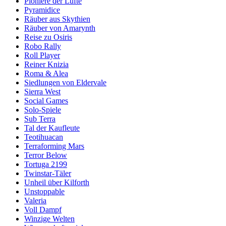
Pioniere der Lüfte
Pyramidice
Räuber aus Skythien
Räuber von Amarynth
Reise zu Osiris
Robo Rally
Roll Player
Reiner Knizia
Roma & Alea
Siedlungen von Eldervale
Sierra West
Social Games
Solo-Spiele
Sub Terra
Tal der Kaufleute
Teotihuacan
Terraforming Mars
Terror Below
Tortuga 2199
Twinstar-Täler
Unheil über Kilforth
Unstoppable
Valeria
Voll Dampf
Winzige Welten