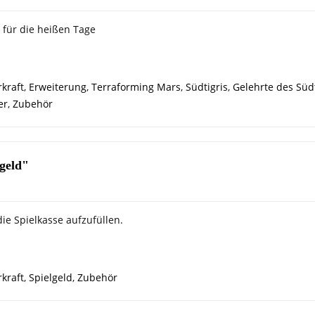
 für die heißen Tage
kraft
,
Erweiterung
,
Terraforming Mars
,
Südtigris
,
Gelehrte des Südt
er
,
Zubehör
geld"
ie Spielkasse aufzufüllen.
kraft
,
Spielgeld
,
Zubehör