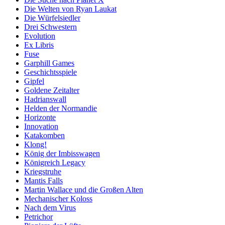
Die Welten von Ryan Laukat
Die Würfelsiedler
Drei Schwestern
Evolution
Ex Libris
Fuse
Garphill Games
Geschichtsspiele
Gipfel
Goldene Zeitalter
Hadrianswall
Helden der Normandie
Horizonte
Innovation
Katakomben
Klong!
König der Imbisswagen
Königreich Legacy
Kriegstruhe
Mantis Falls
Martin Wallace und die Großen Alten
Mechanischer Koloss
Nach dem Virus
Petrichor