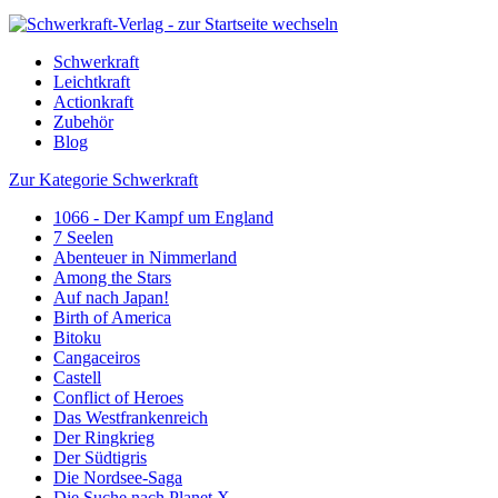
Schwerkraft
Leichtkraft
Actionkraft
Zubehör
Blog
Zur Kategorie Schwerkraft
1066 - Der Kampf um England
7 Seelen
Abenteuer in Nimmerland
Among the Stars
Auf nach Japan!
Birth of America
Bitoku
Cangaceiros
Castell
Conflict of Heroes
Das Westfrankenreich
Der Ringkrieg
Der Südtigris
Die Nordsee-Saga
Die Suche nach Planet X