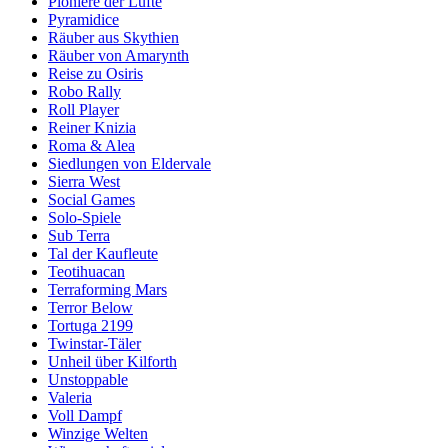
Pioniere der Lüfte
Pyramidice
Räuber aus Skythien
Räuber von Amarynth
Reise zu Osiris
Robo Rally
Roll Player
Reiner Knizia
Roma & Alea
Siedlungen von Eldervale
Sierra West
Social Games
Solo-Spiele
Sub Terra
Tal der Kaufleute
Teotihuacan
Terraforming Mars
Terror Below
Tortuga 2199
Twinstar-Täler
Unheil über Kilforth
Unstoppable
Valeria
Voll Dampf
Winzige Welten