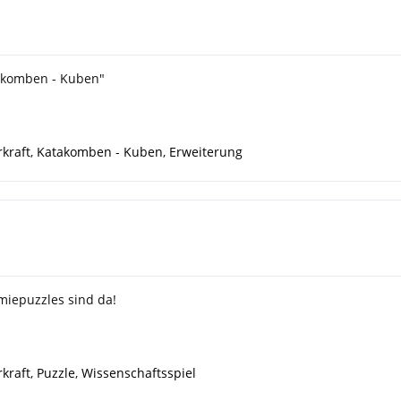
akomben - Kuben"
kraft
,
Katakomben - Kuben
,
Erweiterung
miepuzzles sind da!
kraft
,
Puzzle
,
Wissenschaftsspiel