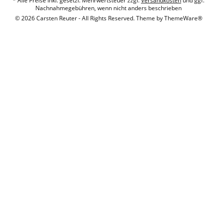
* Alle Preise inkl. gesetzl. Mehrwertsteuer zzgl.
Versandkosten
und ggf.
Nachnahmegebühren, wenn nicht anders beschrieben
© 2026 Carsten Reuter - All Rights Reserved. Theme by
ThemeWare®