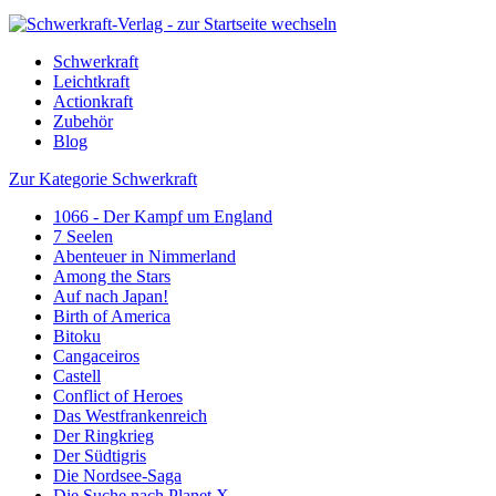
Schwerkraft
Leichtkraft
Actionkraft
Zubehör
Blog
Zur Kategorie Schwerkraft
1066 - Der Kampf um England
7 Seelen
Abenteuer in Nimmerland
Among the Stars
Auf nach Japan!
Birth of America
Bitoku
Cangaceiros
Castell
Conflict of Heroes
Das Westfrankenreich
Der Ringkrieg
Der Südtigris
Die Nordsee-Saga
Die Suche nach Planet X