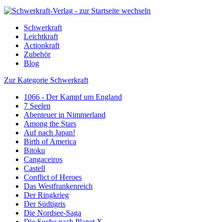
Schwerkraft
Leichtkraft
Actionkraft
Zubehör
Blog
Zur Kategorie Schwerkraft
1066 - Der Kampf um England
7 Seelen
Abenteuer in Nimmerland
Among the Stars
Auf nach Japan!
Birth of America
Bitoku
Cangaceiros
Castell
Conflict of Heroes
Das Westfrankenreich
Der Ringkrieg
Der Südtigris
Die Nordsee-Saga
Die Suche nach Planet X