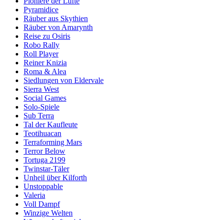
Pioniere der Lüfte
Pyramidice
Räuber aus Skythien
Räuber von Amarynth
Reise zu Osiris
Robo Rally
Roll Player
Reiner Knizia
Roma & Alea
Siedlungen von Eldervale
Sierra West
Social Games
Solo-Spiele
Sub Terra
Tal der Kaufleute
Teotihuacan
Terraforming Mars
Terror Below
Tortuga 2199
Twinstar-Täler
Unheil über Kilforth
Unstoppable
Valeria
Voll Dampf
Winzige Welten