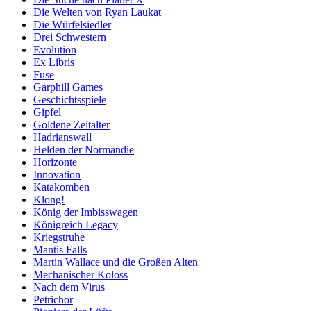
Die Welten von Ryan Laukat
Die Würfelsiedler
Drei Schwestern
Evolution
Ex Libris
Fuse
Garphill Games
Geschichtsspiele
Gipfel
Goldene Zeitalter
Hadrianswall
Helden der Normandie
Horizonte
Innovation
Katakomben
Klong!
König der Imbisswagen
Königreich Legacy
Kriegstruhe
Mantis Falls
Martin Wallace und die Großen Alten
Mechanischer Koloss
Nach dem Virus
Petrichor