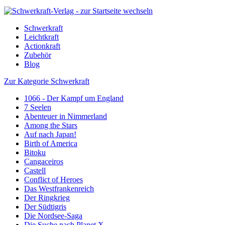
Schwerkraft
Leichtkraft
Actionkraft
Zubehör
Blog
Zur Kategorie Schwerkraft
1066 - Der Kampf um England
7 Seelen
Abenteuer in Nimmerland
Among the Stars
Auf nach Japan!
Birth of America
Bitoku
Cangaceiros
Castell
Conflict of Heroes
Das Westfrankenreich
Der Ringkrieg
Der Südtigris
Die Nordsee-Saga
Die Suche nach Planet X