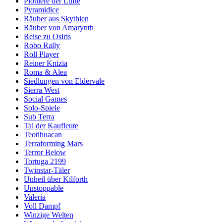
Pioniere der Lüfte
Pyramidice
Räuber aus Skythien
Räuber von Amarynth
Reise zu Osiris
Robo Rally
Roll Player
Reiner Knizia
Roma & Alea
Siedlungen von Eldervale
Sierra West
Social Games
Solo-Spiele
Sub Terra
Tal der Kaufleute
Teotihuacan
Terraforming Mars
Terror Below
Tortuga 2199
Twinstar-Täler
Unheil über Kilforth
Unstoppable
Valeria
Voll Dampf
Winzige Welten