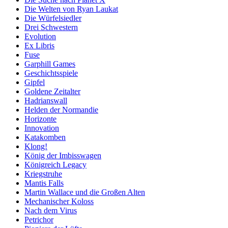
Die Welten von Ryan Laukat
Die Würfelsiedler
Drei Schwestern
Evolution
Ex Libris
Fuse
Garphill Games
Geschichtsspiele
Gipfel
Goldene Zeitalter
Hadrianswall
Helden der Normandie
Horizonte
Innovation
Katakomben
Klong!
König der Imbisswagen
Königreich Legacy
Kriegstruhe
Mantis Falls
Martin Wallace und die Großen Alten
Mechanischer Koloss
Nach dem Virus
Petrichor