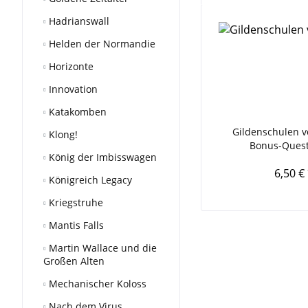
Hadrianswall
Helden der Normandie
Horizonte
Innovation
Katakomben
Gildenschulen v
Klong!
Bonus-Quest
König der Imbisswagen
6,50 €
Königreich Legacy
Kriegstruhe
Mantis Falls
Martin Wallace und die
Großen Alten
Mechanischer Koloss
Nach dem Virus