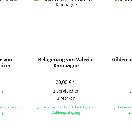
e von
Belagerung von Valeria:
Gildensc
nizer
Kampagne
20,00 € *
en
Vergleichen
Merken
beitstage ab
Lieferzeit ca. 1 - 3 Arbeitstage ab
Lieferzei
ng
Zahlungseingang
Z