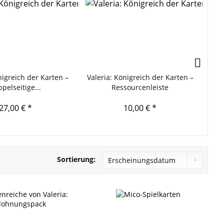
TI
nigreich der Karten –
Valeria: Königreich der Karten –
Val
pelseitige...
Ressourcenleiste
27,00 € *
10,00 € *
Sortierung: