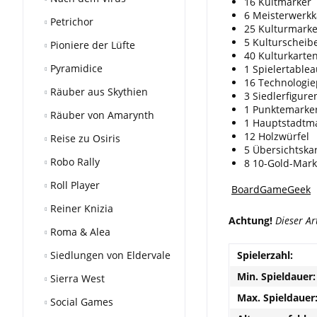
16 Kultmarker
6 Meisterwerkk
Petrichor
25 Kulturmarke
5 Kulturscheib
Pioniere der Lüfte
40 Kulturkarte
Pyramidice
1 Spielertable
16 Technologie
Räuber aus Skythien
3 Siedlerfigure
1 Punktemarke
Räuber von Amarynth
1 Hauptstadtm
12 Holzwürfel
Reise zu Osiris
5 Übersichtska
Robo Rally
8 10-Gold-Mark
Roll Player
BoardGameGeek
Reiner Knizia
Achtung!
Dieser Ar
Roma & Alea
Siedlungen von Eldervale
Spielerzahl:
Min. Spieldauer:
Sierra West
Max. Spieldauer
Social Games