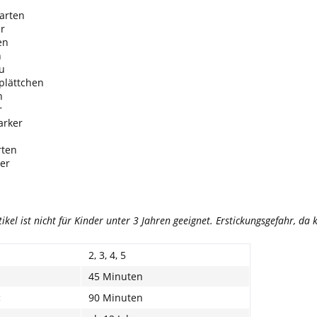
arten
r
en
n
au
plättchen
n
r
arker
rten
er
tikel ist nicht für Kinder unter 3 Jahren geeignet. Erstickungsgefahr, d
2, 3, 4, 5
45 Minuten
:
90 Minuten