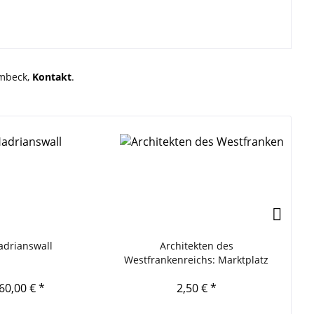
rmbeck,
Kontakt
.
adrianswall
Architekten des
Te
Westfrankenreichs: Marktplatz
60,00 € *
2,50 € *