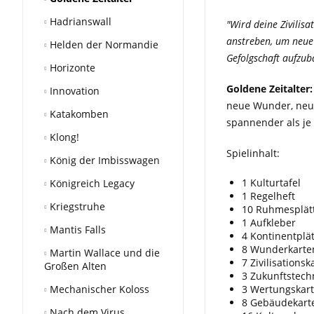
Hadrianswall
"Wird deine Zivilis
anstreben, um neue
Helden der Normandie
Gefolgschaft aufzuba
Horizonte
Goldene Zeitalter:
Innovation
neue Wunder, neue
Katakomben
spannender als je 
Klong!
Spielinhalt:
König der Imbisswagen
1 Kulturtafel
Königreich Legacy
1 Regelheft
Kriegstruhe
10 Ruhmesplät
1 Aufkleber
Mantis Falls
4 Kontinentplä
8 Wunderkarte
Martin Wallace und die
7 Zivilisationsk
Großen Alten
3 Zukunftstech
Mechanischer Koloss
3 Wertungskar
8 Gebäudekart
Nach dem Virus