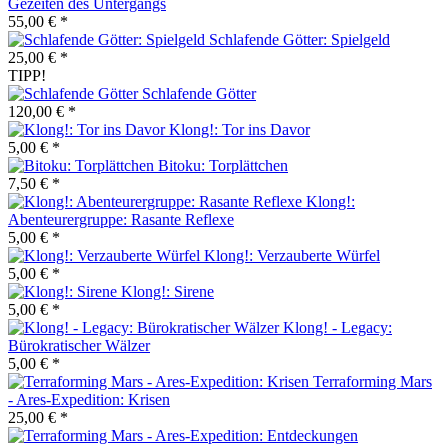
Gezeiten des Untergangs
55,00 € *
Schlafende Götter: Spielgeld
25,00 € *
TIPP!
Schlafende Götter
120,00 € *
Klong!: Tor ins Davor
5,00 € *
Bitoku: Torplättchen
7,50 € *
Klong!:
Abenteurergruppe: Rasante Reflexe
5,00 € *
Klong!: Verzauberte Würfel
5,00 € *
Klong!: Sirene
5,00 € *
Klong! - Legacy:
Bürokratischer Wälzer
5,00 € *
Terraforming Mars
- Ares-Expedition: Krisen
25,00 € *