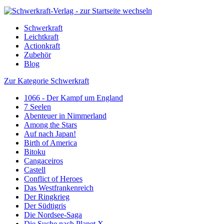
Schwerkraft
Leichtkraft
Actionkraft
Zubehör
Blog
Zur Kategorie Schwerkraft
1066 - Der Kampf um England
7 Seelen
Abenteuer in Nimmerland
Among the Stars
Auf nach Japan!
Birth of America
Bitoku
Cangaceiros
Castell
Conflict of Heroes
Das Westfrankenreich
Der Ringkrieg
Der Südtigris
Die Nordsee-Saga
Die Suche nach Planet X