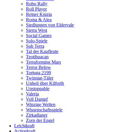
Robo Rally
Roll Player
Reiner Knizia
Roma & Alea
Siedlungen von Eldervale
Sierra West
Social Games
Solo-Spiele
Sub Terra
Tal der Kaufleute
Teotihuacan
Terraforming Mars
Terror Below
Tortuga 2199
Twinstar-Täler
Unheil über Kilforth
Unstoppable
Valeria
Voll Dampf
Winzige Welten
Wissenschaftsspiele
Zirkadianer
Zorn der Engel
Leichtkraft
Actionkraft