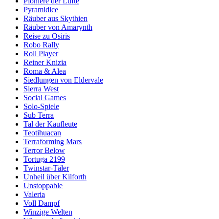
Pioniere der Lüfte
Pyramidice
Räuber aus Skythien
Räuber von Amarynth
Reise zu Osiris
Robo Rally
Roll Player
Reiner Knizia
Roma & Alea
Siedlungen von Eldervale
Sierra West
Social Games
Solo-Spiele
Sub Terra
Tal der Kaufleute
Teotihuacan
Terraforming Mars
Terror Below
Tortuga 2199
Twinstar-Täler
Unheil über Kilforth
Unstoppable
Valeria
Voll Dampf
Winzige Welten