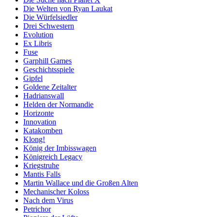
Die Welten von Ryan Laukat
Die Würfelsiedler
Drei Schwestern
Evolution
Ex Libris
Fuse
Garphill Games
Geschichtsspiele
Gipfel
Goldene Zeitalter
Hadrianswall
Helden der Normandie
Horizonte
Innovation
Katakomben
Klong!
König der Imbisswagen
Königreich Legacy
Kriegstruhe
Mantis Falls
Martin Wallace und die Großen Alten
Mechanischer Koloss
Nach dem Virus
Petrichor