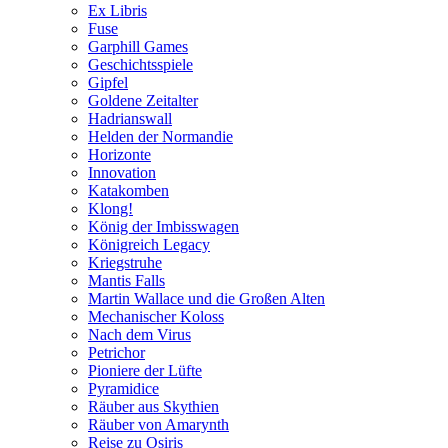
Ex Libris
Fuse
Garphill Games
Geschichtsspiele
Gipfel
Goldene Zeitalter
Hadrianswall
Helden der Normandie
Horizonte
Innovation
Katakomben
Klong!
König der Imbisswagen
Königreich Legacy
Kriegstruhe
Mantis Falls
Martin Wallace und die Großen Alten
Mechanischer Koloss
Nach dem Virus
Petrichor
Pioniere der Lüfte
Pyramidice
Räuber aus Skythien
Räuber von Amarynth
Reise zu Osiris