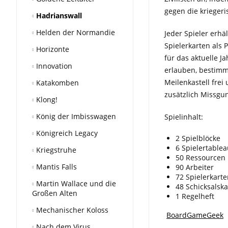
gegen die kriegeri
Hadrianswall
Helden der Normandie
Jeder Spieler erhä
Spielerkarten als
Horizonte
für das aktuelle 
Innovation
erlauben, bestimmt
Meilenkastell frei
Katakomben
zusätzlich Missgun
Klong!
König der Imbisswagen
Spielinhalt:
Königreich Legacy
2 Spielblöcke
6 Spielertable
Kriegstruhe
50 Ressourcen
Mantis Falls
90 Arbeiter
72 Spielerkart
Martin Wallace und die
48 Schicksalsk
Großen Alten
1 Regelheft
Mechanischer Koloss
BoardGameGeek
Nach dem Virus