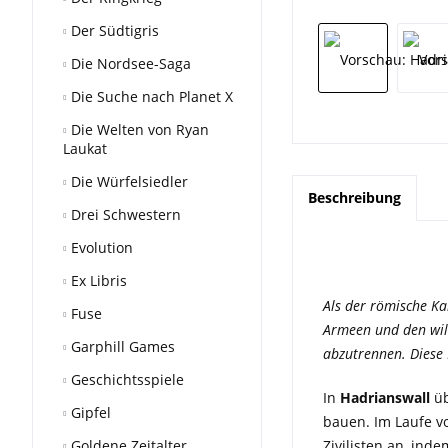
Der Südtigris
Die Nordsee-Saga
Die Suche nach Planet X
Die Welten von Ryan
Laukat
Die Würfelsiedler
Beschreibung
Drei Schwestern
Evolution
Ex Libris
Als der römische Ka
Fuse
Armeen und den wild
Garphill Games
abzutrennen. Diese 
Geschichtsspiele
In
Hadrianswall
ü
Gipfel
bauen. Im Laufe vo
Goldene Zeitalter
Zivilisten an, ind