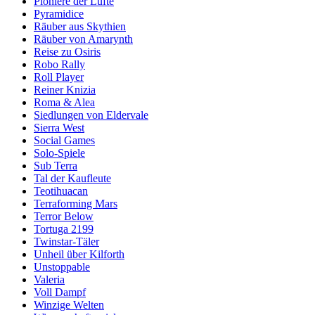
Pioniere der Lüfte
Pyramidice
Räuber aus Skythien
Räuber von Amarynth
Reise zu Osiris
Robo Rally
Roll Player
Reiner Knizia
Roma & Alea
Siedlungen von Eldervale
Sierra West
Social Games
Solo-Spiele
Sub Terra
Tal der Kaufleute
Teotihuacan
Terraforming Mars
Terror Below
Tortuga 2199
Twinstar-Täler
Unheil über Kilforth
Unstoppable
Valeria
Voll Dampf
Winzige Welten