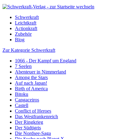
Schwerkraft
Leichtkraft
Actionkraft
Zubehör
Blog
Zur Kategorie Schwerkraft
1066 - Der Kampf um England
7 Seelen
Abenteuer in Nimmerland
Among the Stars
Auf nach Japan!
Birth of America
Bitoku
Cangaceiros
Castell
Conflict of Heroes
Das Westfrankenreich
Der Ringkrieg
Der Südtigris
Die Nordsee-Saga
Die Suche nach Planet X