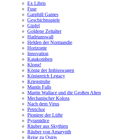
Ex Libris
Fuse
Garphill Games
Geschichtsspiele
Gipfel
Goldene Zeitalter
Hadrianswall
Helden der Normandie
Horizonte
Innovation
Katakomben
Klong!
König der Imbisswagen
Königreich Legacy
Kriegstruhe
Mantis Falls
Martin Wallace und die Großen Alten
Mechanischer Koloss
Nach dem Virus
Petrichor
Pioniere der Lüfte
Pyramidice
Räuber aus Skythien
Räuber von Amarynth
Reise zu Osiris