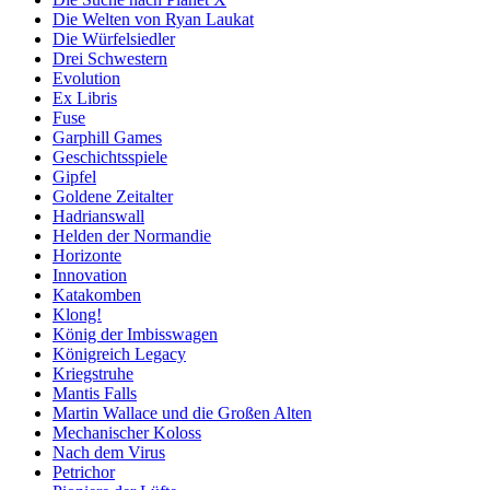
Die Welten von Ryan Laukat
Die Würfelsiedler
Drei Schwestern
Evolution
Ex Libris
Fuse
Garphill Games
Geschichtsspiele
Gipfel
Goldene Zeitalter
Hadrianswall
Helden der Normandie
Horizonte
Innovation
Katakomben
Klong!
König der Imbisswagen
Königreich Legacy
Kriegstruhe
Mantis Falls
Martin Wallace und die Großen Alten
Mechanischer Koloss
Nach dem Virus
Petrichor