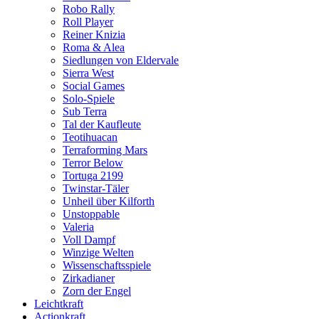
Robo Rally
Roll Player
Reiner Knizia
Roma & Alea
Siedlungen von Eldervale
Sierra West
Social Games
Solo-Spiele
Sub Terra
Tal der Kaufleute
Teotihuacan
Terraforming Mars
Terror Below
Tortuga 2199
Twinstar-Täler
Unheil über Kilforth
Unstoppable
Valeria
Voll Dampf
Winzige Welten
Wissenschaftsspiele
Zirkadianer
Zorn der Engel
Leichtkraft
Actionkraft