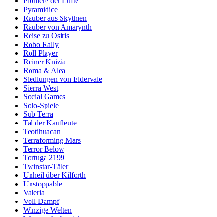
Pioniere der Lüfte
Pyramidice
Räuber aus Skythien
Räuber von Amarynth
Reise zu Osiris
Robo Rally
Roll Player
Reiner Knizia
Roma & Alea
Siedlungen von Eldervale
Sierra West
Social Games
Solo-Spiele
Sub Terra
Tal der Kaufleute
Teotihuacan
Terraforming Mars
Terror Below
Tortuga 2199
Twinstar-Täler
Unheil über Kilforth
Unstoppable
Valeria
Voll Dampf
Winzige Welten