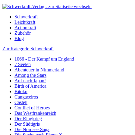
Schwerkraft
Leichtkraft
Actionkraft
Zubehör
Blog
Zur Kategorie Schwerkraft
1066 - Der Kampf um England
7 Seelen
Abenteuer in Nimmerland
Among the Stars
Auf nach Japan!
Birth of America
Bitoku
Cangaceiros
Castell
Conflict of Heroes
Das Westfrankenreich
Der Ringkrieg
Der Südtigris
Die Nordsee-Saga
Die Suche nach Planet X