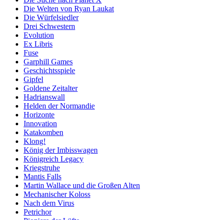
Die Welten von Ryan Laukat
Die Würfelsiedler
Drei Schwestern
Evolution
Ex Libris
Fuse
Garphill Games
Geschichtsspiele
Gipfel
Goldene Zeitalter
Hadrianswall
Helden der Normandie
Horizonte
Innovation
Katakomben
Klong!
König der Imbisswagen
Königreich Legacy
Kriegstruhe
Mantis Falls
Martin Wallace und die Großen Alten
Mechanischer Koloss
Nach dem Virus
Petrichor