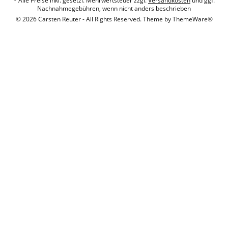
* Alle Preise inkl. gesetzl. Mehrwertsteuer zzgl.
Versandkosten
und ggf.
Nachnahmegebühren, wenn nicht anders beschrieben
© 2026 Carsten Reuter - All Rights Reserved. Theme by
ThemeWare®