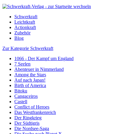
Schwerkraft
Leichtkraft
Actionkraft
Zubehör
Blog
Zur Kategorie Schwerkraft
1066 - Der Kampf um England
7 Seelen
Abenteuer in Nimmerland
Among the Stars
Auf nach Japan!
Birth of America
Bitoku
Cangaceiros
Castell
Conflict of Heroes
Das Westfrankenreich
Der Ringkrieg
Der Südtigris
Die Nordsee-Saga
Die Suche nach Planet X