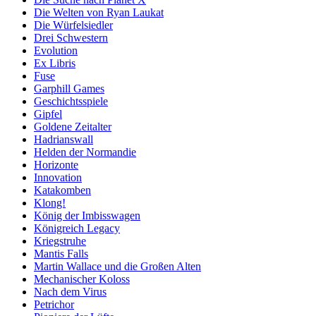
Die Welten von Ryan Laukat
Die Würfelsiedler
Drei Schwestern
Evolution
Ex Libris
Fuse
Garphill Games
Geschichtsspiele
Gipfel
Goldene Zeitalter
Hadrianswall
Helden der Normandie
Horizonte
Innovation
Katakomben
Klong!
König der Imbisswagen
Königreich Legacy
Kriegstruhe
Mantis Falls
Martin Wallace und die Großen Alten
Mechanischer Koloss
Nach dem Virus
Petrichor