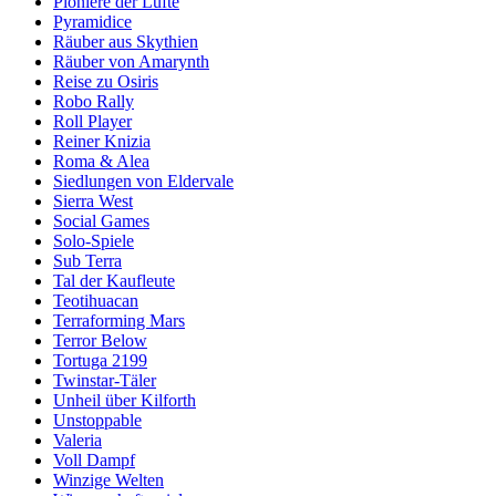
Pioniere der Lüfte
Pyramidice
Räuber aus Skythien
Räuber von Amarynth
Reise zu Osiris
Robo Rally
Roll Player
Reiner Knizia
Roma & Alea
Siedlungen von Eldervale
Sierra West
Social Games
Solo-Spiele
Sub Terra
Tal der Kaufleute
Teotihuacan
Terraforming Mars
Terror Below
Tortuga 2199
Twinstar-Täler
Unheil über Kilforth
Unstoppable
Valeria
Voll Dampf
Winzige Welten