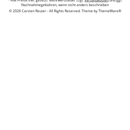
* Alle Preise inkl. gesetzl. Mehrwertsteuer zzgl.
Versandkosten
und ggf.
Nachnahmegebühren, wenn nicht anders beschrieben
© 2026 Carsten Reuter - All Rights Reserved. Theme by
ThemeWare®