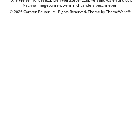
* Alle Preise inkl. gesetzl. Mehrwertsteuer zzgl.
Versandkosten
und ggf.
Nachnahmegebühren, wenn nicht anders beschrieben
© 2026 Carsten Reuter - All Rights Reserved. Theme by
ThemeWare®