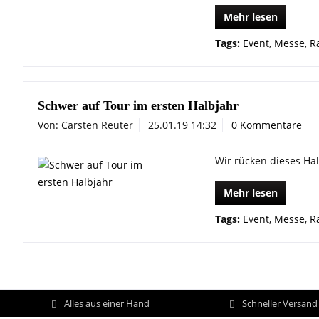
Mehr lesen
Tags:
Event
,
Messe
,
R
Schwer auf Tour im ersten Halbjahr
Von: Carsten Reuter
25.01.19 14:32
0 Kommentare
Wir rücken dieses Hal
Mehr lesen
Tags:
Event
,
Messe
,
R
Alles aus einer Hand
Schneller Versan