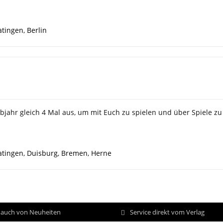
atingen
,
Berlin
bjahr gleich 4 Mal aus, um mit Euch zu spielen und über Spiele zu
atingen
,
Duisburg
,
Bremen
,
Herne
d auch von Neuheiten
Service direkt vom Verlag