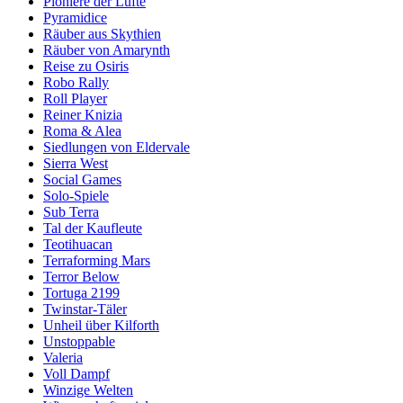
Pioniere der Lüfte
Pyramidice
Räuber aus Skythien
Räuber von Amarynth
Reise zu Osiris
Robo Rally
Roll Player
Reiner Knizia
Roma & Alea
Siedlungen von Eldervale
Sierra West
Social Games
Solo-Spiele
Sub Terra
Tal der Kaufleute
Teotihuacan
Terraforming Mars
Terror Below
Tortuga 2199
Twinstar-Täler
Unheil über Kilforth
Unstoppable
Valeria
Voll Dampf
Winzige Welten