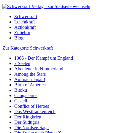
Schwerkraft
Leichtkraft
Actionkraft
Zubehör
Blog
Zur Kategorie Schwerkraft
1066 - Der Kampf um England
7 Seelen
Abenteuer in Nimmerland
Among the Stars
Auf nach Japan!
Birth of America
Bitoku
Cangaceiros
Castell
Conflict of Heroes
Das Westfrankenreich
Der Ringkrieg
Der Südtigris
Die Nordsee-Saga
Die Suche nach Planet X