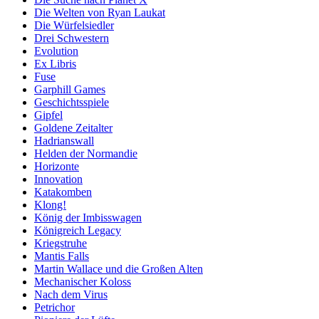
Die Welten von Ryan Laukat
Die Würfelsiedler
Drei Schwestern
Evolution
Ex Libris
Fuse
Garphill Games
Geschichtsspiele
Gipfel
Goldene Zeitalter
Hadrianswall
Helden der Normandie
Horizonte
Innovation
Katakomben
Klong!
König der Imbisswagen
Königreich Legacy
Kriegstruhe
Mantis Falls
Martin Wallace und die Großen Alten
Mechanischer Koloss
Nach dem Virus
Petrichor