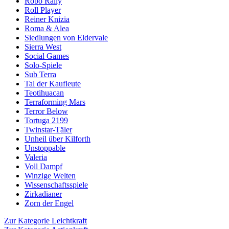
Robo Rally
Roll Player
Reiner Knizia
Roma & Alea
Siedlungen von Eldervale
Sierra West
Social Games
Solo-Spiele
Sub Terra
Tal der Kaufleute
Teotihuacan
Terraforming Mars
Terror Below
Tortuga 2199
Twinstar-Täler
Unheil über Kilforth
Unstoppable
Valeria
Voll Dampf
Winzige Welten
Wissenschaftsspiele
Zirkadianer
Zorn der Engel
Zur Kategorie Leichtkraft