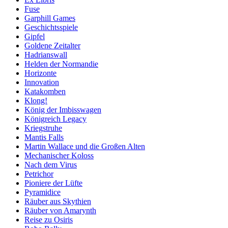
Fuse
Garphill Games
Geschichtsspiele
Gipfel
Goldene Zeitalter
Hadrianswall
Helden der Normandie
Horizonte
Innovation
Katakomben
Klong!
König der Imbisswagen
Königreich Legacy
Kriegstruhe
Mantis Falls
Martin Wallace und die Großen Alten
Mechanischer Koloss
Nach dem Virus
Petrichor
Pioniere der Lüfte
Pyramidice
Räuber aus Skythien
Räuber von Amarynth
Reise zu Osiris