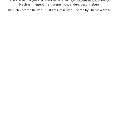
* Alle Preise inkl. gesetzl. Mehrwertsteuer zzgl.
Versandkosten
und ggf.
Nachnahmegebühren, wenn nicht anders beschrieben
© 2026 Carsten Reuter - All Rights Reserved. Theme by
ThemeWare®