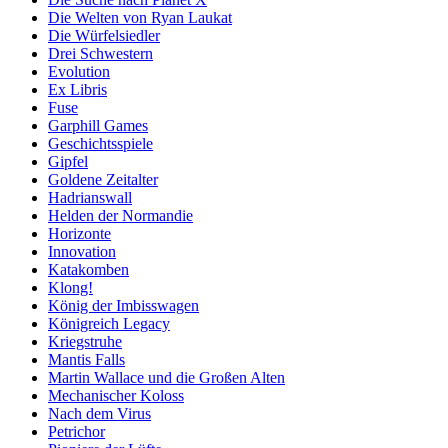
Die Welten von Ryan Laukat
Die Würfelsiedler
Drei Schwestern
Evolution
Ex Libris
Fuse
Garphill Games
Geschichtsspiele
Gipfel
Goldene Zeitalter
Hadrianswall
Helden der Normandie
Horizonte
Innovation
Katakomben
Klong!
König der Imbisswagen
Königreich Legacy
Kriegstruhe
Mantis Falls
Martin Wallace und die Großen Alten
Mechanischer Koloss
Nach dem Virus
Petrichor