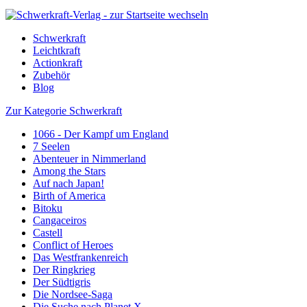
Schwerkraft
Leichtkraft
Actionkraft
Zubehör
Blog
Zur Kategorie Schwerkraft
1066 - Der Kampf um England
7 Seelen
Abenteuer in Nimmerland
Among the Stars
Auf nach Japan!
Birth of America
Bitoku
Cangaceiros
Castell
Conflict of Heroes
Das Westfrankenreich
Der Ringkrieg
Der Südtigris
Die Nordsee-Saga
Die Suche nach Planet X