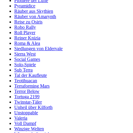
Pioniere der Lüfte
Pyramidice
Räuber aus Skythien
Räuber von Amarynth
Reise zu Osiris
Robo Rally
Roll Player
Reiner Knizia
Roma & Alea
Siedlungen von Eldervale
Sierra West
Social Games
Solo-Spiele
Sub Terra
Tal der Kaufleute
Teotihuacan
Terraforming Mars
Terror Below
Tortuga 2199
Twinstar-Täler
Unheil über Kilforth
Unstoppable
Valeria
Voll Dampf
Winzige Welten