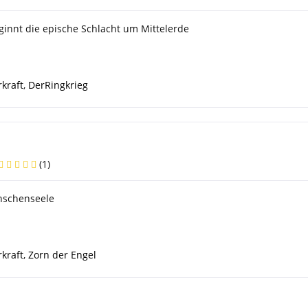
ginnt die epische Schlacht um Mittelerde
kraft
,
DerRingkrieg
(
1
)
nschenseele
kraft
,
Zorn der Engel